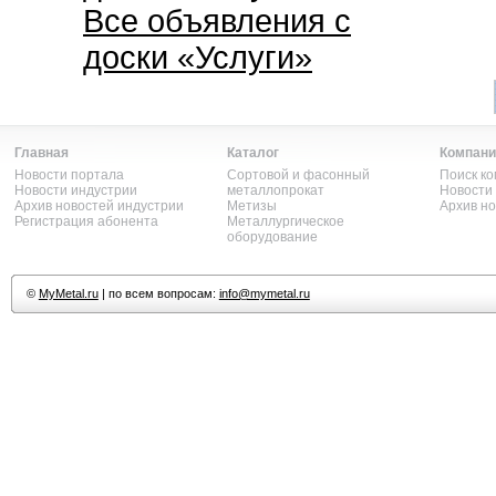
Все объявления с
доски «Услуги»
Главная
Каталог
Компани
Новости портала
Сортовой и фасонный
Поиск к
Новости индустрии
металлопрокат
Новости
Архив новостей индустрии
Метизы
Архив н
Регистрация абонента
Металлургическое
оборудование
©
MyMetal.ru
| по всем вопросам:
info@mymetal.ru