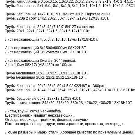
Трубы капиллярные 0,55х0,15, 1,6х0,22, 2х0,2, 2,8х0,8, 3,8х1,3, 4х0,2, 4,5х
Трубы бесшовные 5х1, 6х1, 8х1, 8х1,5, 8х2, 10х1, 10х1,5, 10х2, 10х2,5 - 08Х
Трубы бесшовные 14х2 10Х17Н13М2 от 330р. Нержавеющие.
Трубы 220р 2 сорт 14х2, 20х2, 50х4, 89х4, 219х6 12Х18Н10Т.
Трубы бесшовные 32х5, 42х7 12Х18Н12Т на складе.
Трубы 20х1, 22х1, 32х1, 32х1,5, 33х1,5 12х18н10т.
Лист нержавеющий 4, 5, 6, 8, 10, 16, 18мм 12Х18Н10Т.
Лист нержавеющий 6х1500х6000мм 08Х22Н6Т.
Лист нержавеющий 1х1250х2500мм 12Х18Н10Т.
Лист нержавеющий 3мм aisi 304(плёнка).
Лист 1,0мм 08Х17т(AISI 439) по 100р/кг.
Труба бесшовная 16х2, 16х2,5, 16х3 12Х18Н10Т.
Труба бесшовная 20х2, 22х2, 25х2 12Х18Н10Т.
Трубы бесшовные 20х2, 25х2, 89х4,5 08Х22Н6Т от 360р/кг.
Трубы бесшовные 18х4, 22х4, 25х4, 159х7, 219х13, 426х8 10Х17Н13М2Т. К
Трубы бесшовные 65х8, 127х18 12Х18Н10Т.
Трубы нержавеющие 245х20, 273х20, 380х23, 426х22, 430х25 12Х18Н10Т.
Листы, трубы, сетка нержавейка.
Шестигранник и квадрат нержавеющий.
Отводы, переходы, тройники, фланцы, заглушки.
Поковка нержавеющая, круги, шестигранники, проволока, электроды.
Любые размеры и марки стали! Хорошее качество по приемлемым ценам!