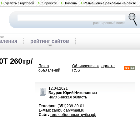
Сделать стартовой
О проекте
Помощь
Размещение рекламы на сайте
расширенный поиск
вления
рейтинг сайтов
0Т 260тр/
Поиск
Объявления в формате
объявлений
RSS
12.04.2021
Баурин Юрий Николаевич
Челябинская область
Телефон:
(351)239-80-01
E-Mail:
zaobulgar@mail.ru
Сайт:
теплообменныетрубы.рф