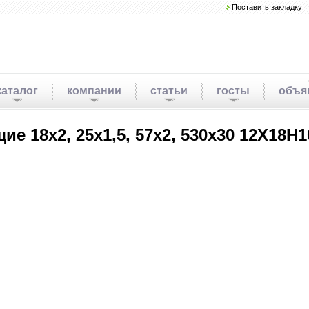
Поставить закладку
каталог
компании
статьи
госты
объя
е 18х2, 25х1,5, 57х2, 530х30 12Х18Н1