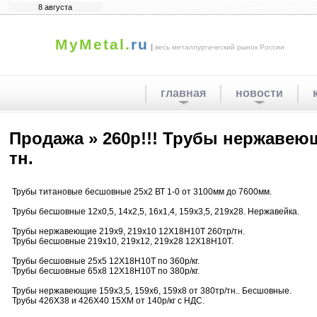
8 августа
MyMetal.
ru
|
весь металлургический рынок России
главная
новости
Продажа » 260р!!! Трубы нержавеющи
тн.
Трубы титановые бесшовные 25х2 ВТ 1-0 от 3100мм до 7600мм.
Трубы бесшовные 12х0,5, 14х2,5, 16х1,4, 159х3,5, 219х28. Нержавейка.
Трубы нержавеющие 219х9, 219х10 12Х18Н10Т 260тр/тн.
Трубы бесшовные 219х10, 219х12, 219х28 12Х18Н10Т.
Трубы бесшовные 25х5 12Х18Н10Т по 360р/кг.
Трубы бесшовные 65х8 12Х18Н10Т по 380р/кг.
Трубы нержавеющие 159х3,5, 159х6, 159х8 от 380тр/тн.. Бесшовные.
Трубы 426Х38 и 426Х40 15ХМ от 140р/кг с НДС.