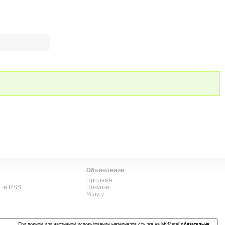
Объявления
Продажа
ате RSS
Покупка
Услуги
При полном или частичном использовании материалов ссылка на MyMetal
обязательна
.