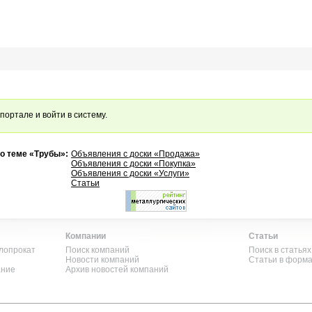
портале и войти в систему.
о теме «Трубы»:
Объявления с доски «Продажа»
Объявления с доски «Покупка»
Объявления с доски «Услуги»
Статьи
Компании
Статьи
лопрокат
Поиск компаний
Поиск в статьях
Новости компаний
Статьи в форм
ание
Архив новостей компаний