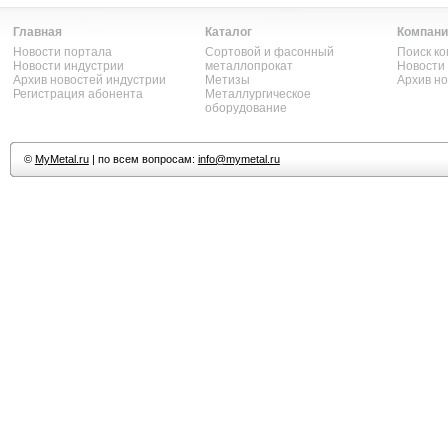
Главная
Каталог
Компани
Новости портала
Сортовой и фасонный
Поиск к
Новости индустрии
металлопрокат
Новости
Архив новостей индустрии
Метизы
Архив н
Регистрация абонента
Металлургическое
оборудование
©
MyMetal.ru
| по всем вопросам:
info@mymetal.ru