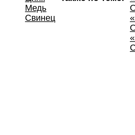
Медь
О
Свинец
«
О
«
С