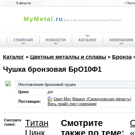
9 августа
Пост
MyMetal.
ru
|
весь металлургический рынок России
главная
новости
каталог
компании
Каталог
»
Цветные металлы и сплавы
»
Бронза
Чушка бронзовая БрО10Ф1
Изготовление бронзовой чушки
Цена:
дог
Цвет-Мет Маркет (Свердловская область)
Поставщик:
Весь прайс-лист компании
Смотрите
Титан
Смотрите
О
также:
Цинк
также по теме:
«