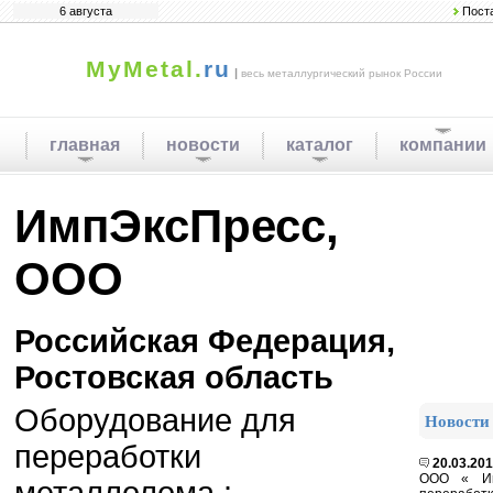
6 августа
Пост
MyMetal.
ru
|
весь металлургический рынок России
главная
новости
каталог
компании
ИмпЭксПресс,
ООО
Российская Федерация,
Ростовская область
Оборудование для
Новости
переработки
20.03.20
ООО « Им