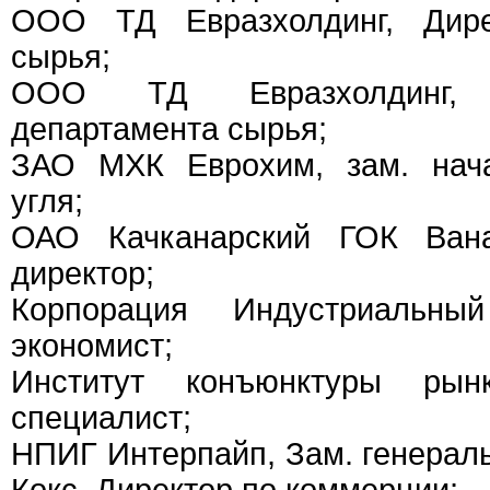
ООО ТД Евразхолдинг, Дире
сырья;
ООО ТД Евразхолдинг, 
департамента сырья;
ЗАО МХК Еврохим, зам. нача
угля;
ОАО Качканарский ГОК Вана
директор;
Корпорация Индустриальны
экономист;
Институт конъюнктуры рын
специалист;
НПИГ Интерпайп, Зам. генерал