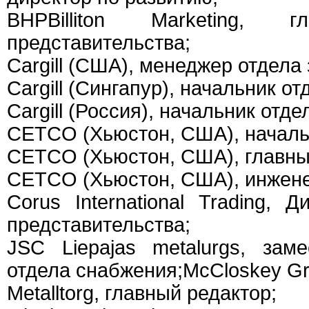
BHPBilliton Marketing, г
представительства;
Cargill (США), менеджер отдела
Cargill (Сингапур), начальник о
Cargill (Россия), начальник отде
CETCO (Хьюстон, США), начальн
CETCO (Хьюстон, США), главны
CETCO (Хьюстон, США), инжене
Corus International Trading, 
представительства;
JSC Liepajas metalurgs, зам
отдела снабжения;McCloskey Gr
Metalltorg, главный редактор;