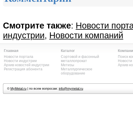
Смотрите также
:
Новости порт
индустрии
,
Новости компаний
Главная
Каталог
Компани
Новости портала
Сортовой и фасонный
Поиск к
Новости индустрии
металлопрокат
Новости
Архив новостей индустрии
Метизы
Архив н
Регистрация абонента
Металлургическое
оборудование
©
MyMetal.ru
| по всем вопросам:
info@mymetal.ru