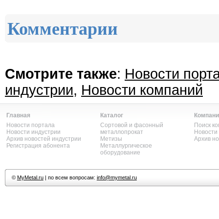
Комментарии
Смотрите также
:
Новости порт
индустрии
,
Новости компаний
Главная
Каталог
Компани
Новости портала
Сортовой и фасонный
Поиск к
Новости индустрии
металлопрокат
Новости
Архив новостей индустрии
Метизы
Архив н
Регистрация абонента
Металлургическое
оборудование
©
MyMetal.ru
| по всем вопросам:
info@mymetal.ru