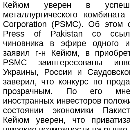
Кейюм уверен в успешн
металлургического комбината P
Corporation (PSMC). Об этом 
Press of Pakistan со ссы
чиновника в эфире одного и
заявил г-н Кейюм, в приобре
PSMC заинтересованы инв
Украины, России и Саудовско
заверил, что конкурс по прод
прозрачным. По его мнен
иностранных инвесторов положи
состоянии экономики Пакист
Кейюм уверен, что приватиз
широкие возможности на рынке 