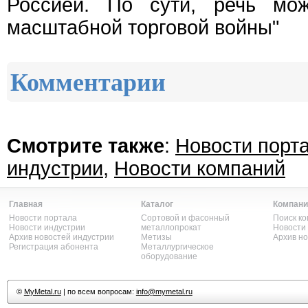
Россией. По сути, речь мо
масштабной торговой войны"
Комментарии
Смотрите также
:
Новости порт
индустрии
,
Новости компаний
Главная
Каталог
Компани
Новости портала
Сортовой и фасонный
Поиск к
Новости индустрии
металлопрокат
Новости
Архив новостей индустрии
Метизы
Архив н
Регистрация абонента
Металлургическое
оборудование
©
MyMetal.ru
| по всем вопросам:
info@mymetal.ru