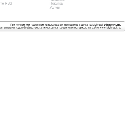
ате RSS
Покупка
Услуги
При полном или частичном использовании материалов ссылка на MyMetal
обязательна
.
Для интернет-изданий обязательна гиперссылка на оригинал материала на сайте
www.MyMetal.ru
.