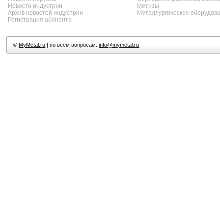
Новости индустрии
Метизы
Архив новостей индустрии
Металлургическое оборудов
Регистрация абонента
©
MyMetal.ru
| по всем вопросам:
info@mymetal.ru