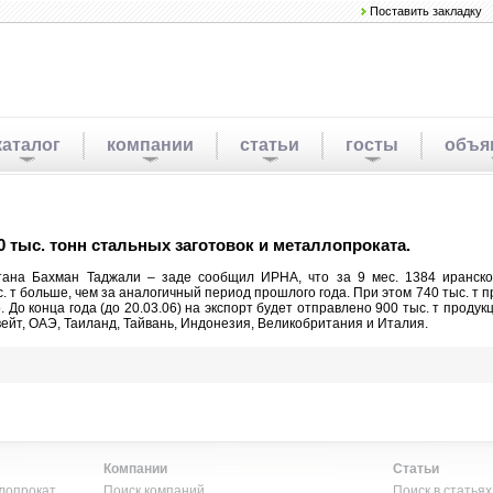
Поставить закладку
каталог
компании
статьи
госты
объя
 тыс. тонн стальных заготовок и металлопроката.
ана Бахман Таджали – заде сообщил ИРНА, что за 9 мес. 1384 иранского
ыс. т больше, чем за аналогичный период прошлого года. При этом 740 тыс. т 
До конца года (до 20.03.06) на экспорт будет отправлено 900 тыс. т проду
йт, ОАЭ, Таиланд, Тайвань, Индонезия, Великобритания и Италия.
Компании
Статьи
лопрокат
Поиск компаний
Поиск в статьях