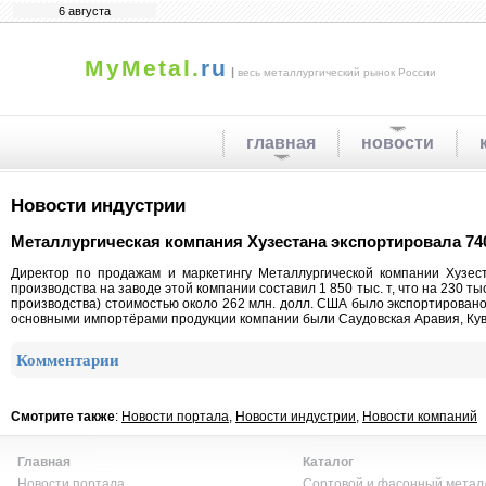
6 августа
MyMetal.
ru
|
весь металлургический рынок России
главная
новости
Новости индустрии
Металлургическая компания Хузестана экспортировала 740
Директор по продажам и маркетингу Металлургической компании Хузест
производства на заводе этой компании составил 1 850 тыс. т, что на 230 т
производства) стоимостью около 262 млн. долл. США было экспортировано. 
основными импортёрами продукции компании были Саудовская Аравия, Куве
Комментарии
Смотрите также
:
Новости портала
,
Новости индустрии
,
Новости компаний
Главная
Каталог
Новости портала
Сортовой и фасонный метал