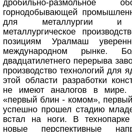
дробильно-размольное о
горнодобывающей промышленн
для металлургии и не
металлургическое производст
позициям Уралмаш уверенн
международном рынке. Бо
двадцатилетнего перерыва заво
производство технологий для я
этой области разработки кон
не имеют аналогов в мире. 
«первый блин - комом», первый
успешно прошел стадию младе
встал на ноги. В технопарке
новые перспективные напр