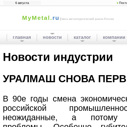
6 августа
Пост
MyMetal.
ru
|
весь металлургический рынок России
главная
новости
каталог
компании
Новости индустрии
УРАЛМАШ СНОВА ПЕРВ
В 90е годы смена экономичес
российской промышленно
неожиданные, а потому т
проблемы. Особенно губит