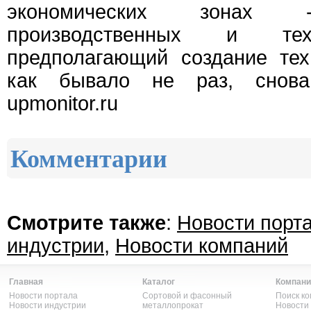
экономических зонах 
производственных и техни
предполагающий создание тех
как бывало не раз, снова
upmonitor.ru
Комментарии
Смотрите также
:
Новости порт
индустрии
,
Новости компаний
Главная
Каталог
Компани
Новости портала
Сортовой и фасонный
Поиск к
Новости индустрии
металлопрокат
Новости