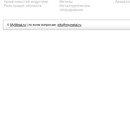
Архив новостей индустрии
Метизы
Архив н
Регистрация абонента
Металлургическое
оборудование
©
MyMetal.ru
| по всем вопросам:
info@mymetal.ru