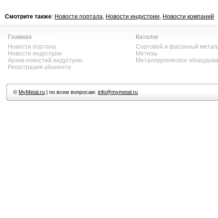
Смотрите также
:
Новости портала
,
Новости индустрии
,
Новости компаний
Главная
Каталог
Новости портала
Сортовой и фасонный метал
Новости индустрии
Метизы
Архив новостей индустрии
Металлургическое оборудов
Регистрация абонента
©
MyMetal.ru
| по всем вопросам:
info@mymetal.ru