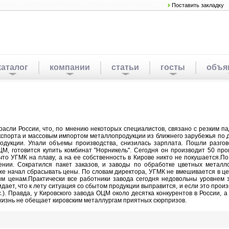
Поставить закладку
каталог
компании
статьи
госты
объя
расли России, что, по мнению некоторых специалистов, связано с резким 
кспорта и массовым импортом металлопродукции из ближнего зарубежья по 
дукции. Упали объемы производства, снизилась зарплата. Пошли разгово
М, готовится купить комбинат "Норникель". Сегодня он производит 50 про
то УГМК на плаву, а на ее собственность в Кирове никто не покушается.П
нии. Сократился пакет заказов, и заводы по обработке цветных металл
же начал сбрасывать цены. По словам директора, УГМК не вмешивается в ц
м ценам.Практически все работники завода сегодня недовольны уровнем 
ает, что к лету ситуация со сбытом продукции выправится, и если это прои
с.). Правда, у Кировского завода ОЦМ около десятка конкурентов в России, 
о жизнь не обещает кировским металлургам приятных сюрпризов.