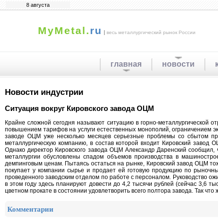
8 августа
MyMetal.
ru
|
весь металлургический рынок России
главная
новости
Новости индустрии
Ситуация вокруг Кировского завода ОЦМ
Крайне сложной сегодня называют ситуацию в горно-металлургической от
повышением тарифов на услуги естественных монополий, ограничением э
заводе ОЦМ уже несколько месяцев серьезные проблемы со сбытом про
металлургическую компанию, в состав которой входит Кировский завод ОЦ
Однако директор Кировского завода ОЦМ Александр Даренский сообщил, ч
металлургии обусловлены спадом объемов производства в машинострое
демпинговым ценам. Пытаясь остаться на рынке, Кировский завод ОЦМ то
покупает у компании сырье и продает ей готовую продукцию по рыночны
проведенного заводским отделом по работе с персоналом. Руководство ожид
в этом году здесь планируют довести до 4,2 тысячи рублей (сейчас 3,6 ты
цветном прокате в состоянии удовлетворить всего полтора завода. Так чт
Комментарии