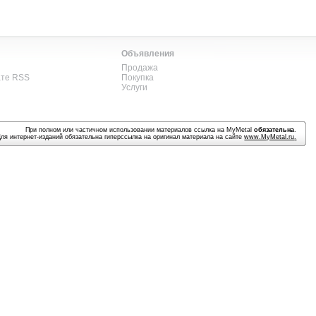
Объявления
Продажа
ате RSS
Покупка
Услуги
При полном или частичном использовании материалов ссылка на MyMetal
обязательна
.
Для интернет-изданий обязательна гиперссылка на оригинал материала на сайте
www.MyMetal.ru
.