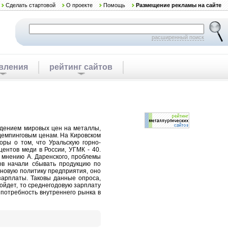
Сделать стартовой
О проекте
Помощь
Размещение рекламы на сайте
расширенный поиск
вления
рейтинг сайтов
падением мировых цен на металлы,
демпинговым ценам. На Кировском
ры о том, что Уральскую горно-
центов меди в России, УГМК - 40.
о мнению А. Даренского, проблемы
ов начали сбывать продукцию по
еновую политику предприятия, оно
зарплаты. Таковы данные опроса,
зойдет, то среднегодовую зарплату
а потребность внутреннего рынка в