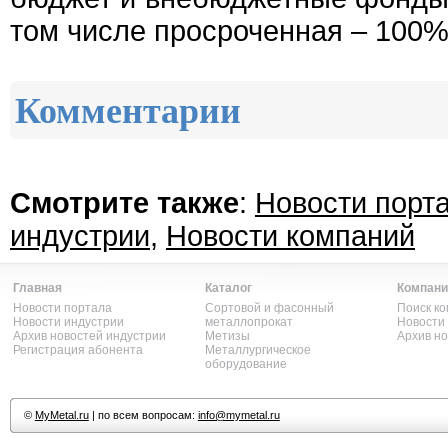
том числе просроченная – 100%
Комментарии
Смотрите также
:
Новости порт
индустрии
,
Новости компаний
Главная
Каталог
Компани
Новости портала
Сортовой и фасонный
Поиск к
Новости индустрии
металлопрокат
Новости
Архив новостей индустрии
Метизы
Архив н
Регистрация абонента
Металлургическое
оборудование
©
MyMetal.ru
| по всем вопросам:
info@mymetal.ru