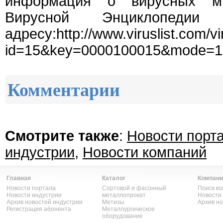
информация о вирусных м
Вирусной Энциклопедии
адресу:http://www.viruslist.com/vi
id=15&key=0000100015&mode=1
Комментарии
Смотрите также
:
Новости порт
индустрии
,
Новости компаний
Главная
Каталог
Компани
Новости портала
Сортовой и фасонный
Поиск к
Новости индустрии
металлопрокат
Новости
Архив новостей индустрии
Метизы
Архив н
Регистрация абонента
Металлургическое
оборудование