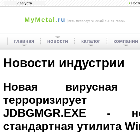
7 августа
Пост
MyMetal.
ru
|
весь металлургический рынок России
главная
новости
каталог
компании
Новости индустрии
Новая вирусная м
терроризирует пол
JDBGMGR.EXE - н
стандартная утилита Wi