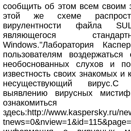
сообщить об этом всем своим 
этой же схеме распрос
вирулентности файла SUL
являющегося стандар
Windows."Лаборатория Каспер
пользователям воздержаться 
необоснованных слухов и по
известность своих знакомых и 
несуществующий вирус.С 
выявлению вирусных мисти
ознакомиться
здесь:http://www.kaspersky.ru/n
tnews=0&nview=1&id=115&pag