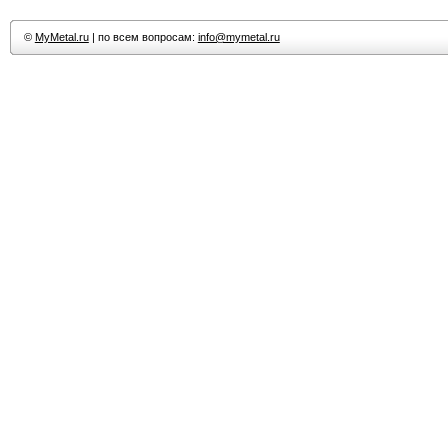
©
MyMetal.ru
| по всем вопросам:
info@mymetal.ru