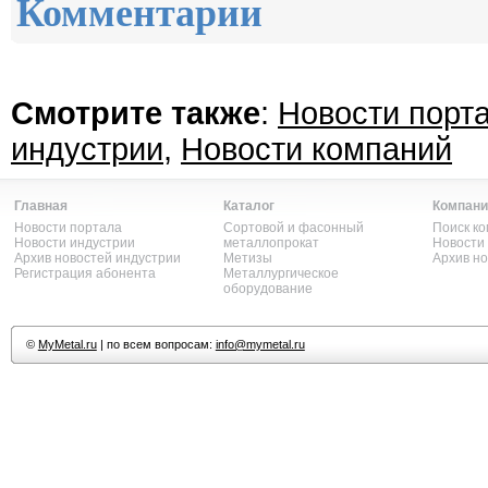
Комментарии
Смотрите также
:
Новости порт
индустрии
,
Новости компаний
Главная
Каталог
Компани
Новости портала
Сортовой и фасонный
Поиск к
Новости индустрии
металлопрокат
Новости
Архив новостей индустрии
Метизы
Архив н
Регистрация абонента
Металлургическое
оборудование
©
MyMetal.ru
| по всем вопросам:
info@mymetal.ru