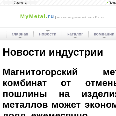
7 августа
Пост
MyMetal.
ru
|
весь металлургический рынок России
главная
новости
каталог
компании
Новости индустрии
Магнитогорский мет
комбинат от отмен
пошлины на издели
металлов может эконом
долл. ежемесячно