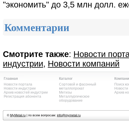
"экономить" до 3,5 млн долл. е
Комментарии
Смотрите также
:
Новости порт
индустрии
,
Новости компаний
Главная
Каталог
Компани
Новости портала
Сортовой и фасонный
Поиск к
Новости индустрии
металлопрокат
Новости
Архив новостей индустрии
Метизы
Архив н
Регистрация абонента
Металлургическое
оборудование
©
MyMetal.ru
| по всем вопросам:
info@mymetal.ru