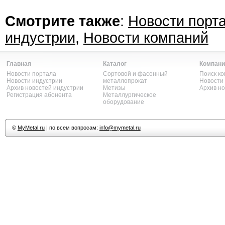
Смотрите также
:
Новости порт
индустрии
,
Новости компаний
Главная
Каталог
Компани
Новости портала
Сортовой и фасонный
Поиск к
Новости индустрии
металлопрокат
Новости
Архив новостей индустрии
Метизы
Архив н
Регистрация абонента
Металлургическое
оборудование
©
MyMetal.ru
| по всем вопросам:
info@mymetal.ru