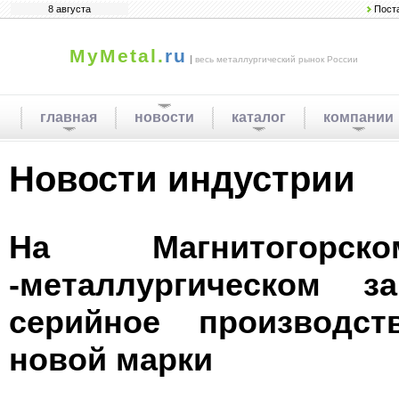
8 августа
Пост
MyMetal.
ru
|
весь металлургический рынок России
главная
новости
каталог
компании
Новости индустрии
Hа Магнитогорск
-металлургическом з
серийное производст
новой марки