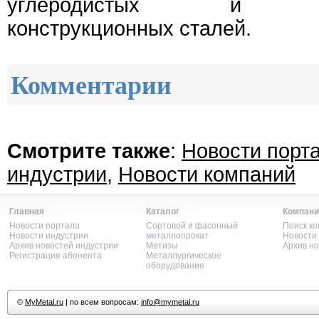
углеродистых и низк
конструкционных сталей.
Комментарии
Смотрите также
:
Новости порт
индустрии
,
Новости компаний
Главная
Каталог
Компани
Новости портала
Сортовой и фасонный
Поиск к
Новости индустрии
металлопрокат
Новости
Архив новостей индустрии
Метизы
Архив н
Регистрация абонента
Металлургическое
оборудование
©
MyMetal.ru
| по всем вопросам:
info@mymetal.ru