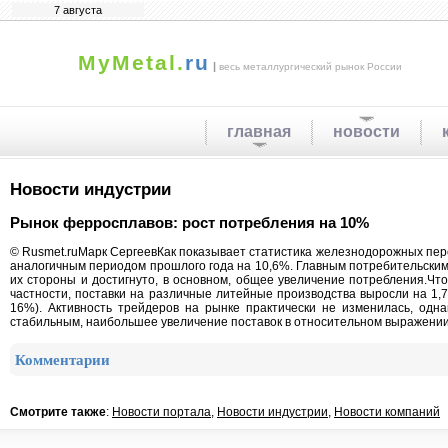
7 августа
MyMetal.
ru
|
весь металлургический рынок России
главная
новости
Новости индустрии
Рынок ферросплавов: рост потребления на 10%
© Rusmet.ruМарк СергеевКак показывает статистика железнодорожных пер
аналогичным периодом прошлого года на 10,6%. Главным потребительским
их стороны и достигнуто, в основном, общее увеличение потребления.Чт
частности, поставки на различные литейные производства выросли на 1,
16%). Активность трейдеров на рынке практически не изменилась, од
стабильным, наибольшее увеличение поставок в относительном выражении
Комментарии
Смотрите также
:
Новости портала
,
Новости индустрии
,
Новости компаний