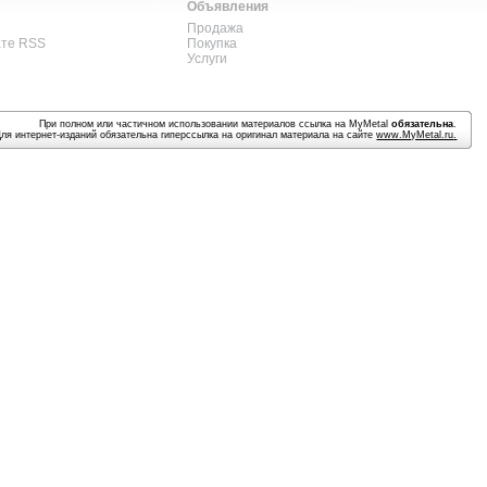
Объявления
Продажа
ате RSS
Покупка
Услуги
При полном или частичном использовании материалов ссылка на MyMetal
обязательна
.
Для интернет-изданий обязательна гиперссылка на оригинал материала на сайте
www.MyMetal.ru
.