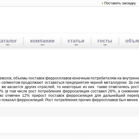
Поставить закладку
каталог
компании
статьи
госты
объя
евозок, объемы поставок ферросплавов конечным потребителям на внутренн
 сегментом продолжают оставаться предприятия черной металлургии. За сч
о же касается других отраслей, то некоторые из них также отметились ро
7% (в том числе рост потребления ферросилиция составил 26%, а снижение
нако отмечен 12% прирост поставок ферросилиция для дальнейшей переп
 показал ферросилиций. Рост потребления прочих ферросплавов был менее 