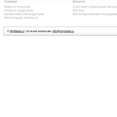
Главная
Каталог
Новости портала
Сортовой и фасонный метал
Новости индустрии
Метизы
Архив новостей индустрии
Металлургическое оборудов
Регистрация абонента
©
MyMetal.ru
| по всем вопросам:
info@mymetal.ru