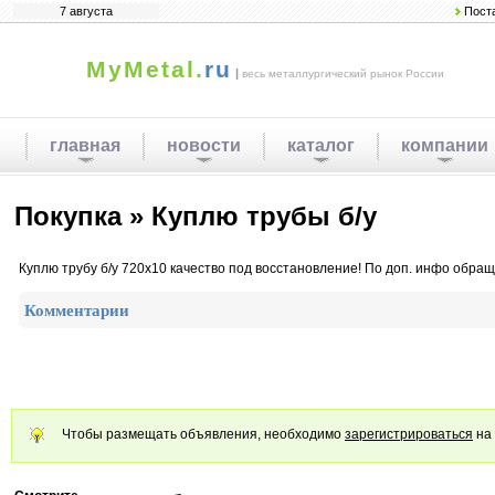
7 августа
Пост
MyMetal.
ru
|
весь металлургический рынок России
главная
новости
каталог
компании
Покупка » Куплю трубы б/у
Куплю трубу б/у 720x10 качество под восстановление! По доп. инфо обращ
Комментарии
Чтобы размещать объявления, необходимо
зарегистрироваться
на 