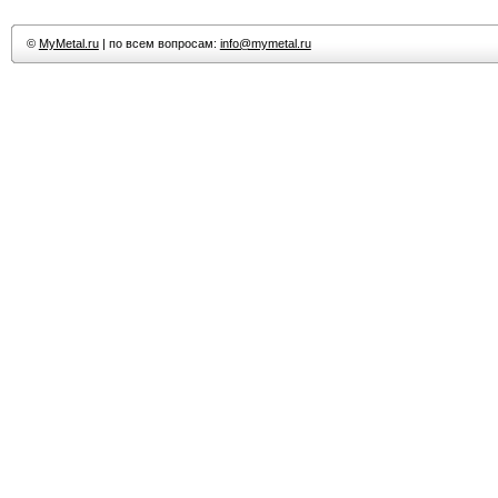
©
MyMetal.ru
| по всем вопросам:
info@mymetal.ru