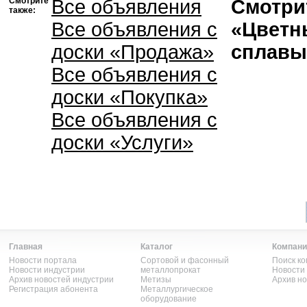
Смотрите
Все объявления
Смотрит
также:
Все объявления с
«Цветн
доски «Продажа»
сплавы
Все объявления с
доски «Покупка»
Все объявления с
доски «Услуги»
Главная
Каталог
Компани
Новости портала
Сортовой и фасонный
Поиск к
Новости индустрии
металлопрокат
Новости
Архив новостей индустрии
Метизы
Архив н
Регистрация абонента
Металлургическое
оборудование