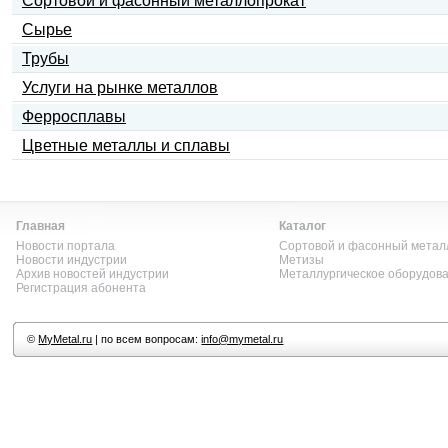
Сортовой и фасонный металлопрокат
Сырье
Трубы
Услуги на рынке металлов
Ферросплавы
Цветные металлы и сплавы
Главная
Каталог
Новости портала
Сортовой и фасонный метал
Новости индустрии
Метизы
Архив новостей индустрии
Металлургическое оборудов
Регистрация абонента
©
MyMetal.ru
| по всем вопросам:
info@mymetal.ru