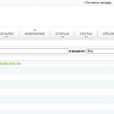
Поставить закладку
каталог
компании
статьи
госты
объя
в разделе:
тельности