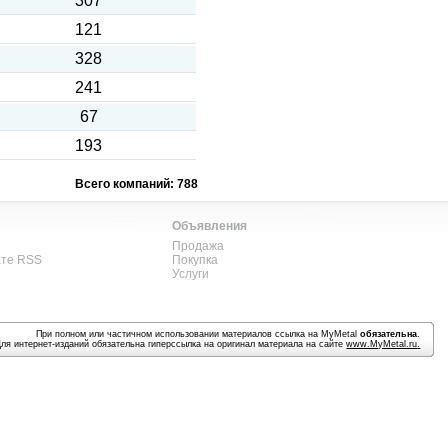
307
121
328
241
67
193
Всего компаний: 788
Объявления
Продажа
ате RSS
Покупка
Услуги
При полном или частичном использовании материалов ссылка на MyMetal
обязательна
.
Для интернет-изданий обязательна гиперссылка на оригинал материала на сайте
www.MyMetal.ru
.