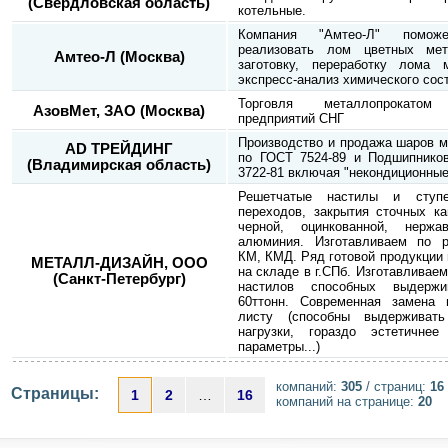
(Свердловская область)
котельные.
Компания "Амтео-Л" помо
реализовать лом цветных мет
Амтео-Л (Москва)
заготовку, переработку лома 
экспресс-анализ химического сос
Торговля металлопрокатом 
АзовМет, ЗАО (Москва)
предприятий СНГ
Производство и продажа шаров 
AD ТРЕЙДИНГ
по ГОСТ 7524-89 и Подшипнико
(Владимирская область)
3722-81 включая "некондиционные
Решетчатые настилы и ступе
переходов, закрытия сточных ка
черной, оцинкованной, нерж
алюминия. Изготавливаем по р
КМ, КМД. Ряд готовой продукции 
МЕТАЛЛ-ДИЗАЙН, ООО
на складе в г.СПб. Изготавливае
(Санкт-Петербург)
настилов способных выдержи
60ттонн. Современная замена 
листу (способны выдерживат
нагрузки, гораздо эстетичне
параметры...)
компаний:
305
/ страниц:
16
Страницы:
1
2
…
16
компаний на странице:
20