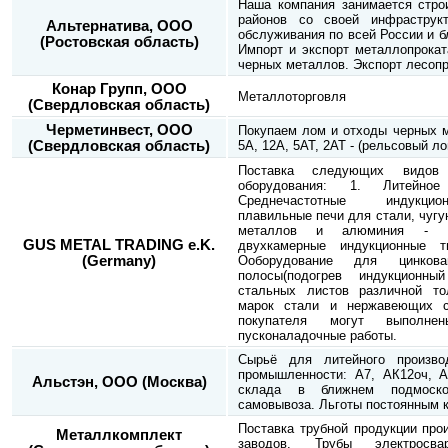
Наша компания занимается стро
районов со своей инфраструкт
Альтернатива, ООО
обслуживания по всей России и 
(Ростовская область)
Импорт и экспорт металлопрокат
черных металлов. Экспорт лесопр
Конар Групп, ООО
Металлоторговля
(Свердловская область)
Черметинвест, ООО
Покупаем лом и отходы черных м
(Свердловская область)
5А, 12А, 5АТ, 2АТ - (рельсовый ло
Поставка следующих видов м
оборудования: 1. Литейное
Среднечастотные индукци
плавильные печи для стали, чугу
металлов и алюминия - В
GUS METAL TRADING e.K.
двухкамерные индукционные т
(Germany)
Ооборудование для цинкова
полосы(подогрев индукционн
стальных листов различной т
марок стали и нержавеющих с
покупателя могут выполн
пусконаладочные работы.
Сырьё для литейного произво
промышленности: А7, АК12оч, АК
Альстэн, ООО (Москва)
склада в ближнем подмоско
самовывоза. Льготы постоянным 
Поставка трубной продукции про
Металлкомплект
заводов. Трубы электросва