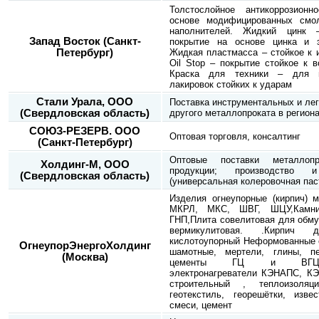
Толстослойное антикоррозион
основе модифицированных смо
наполнителей. Жидкий цинк –
Запад Восток (Санкт-
покрытие на основе цинка и э
Петербург)
Жидкая пластмасса – стойкое к 
Oil Stop – покрытие стойкое к 
Краска для техники – для в
лакировок стойких к ударам
Стали Урала, ООО
Поставка инструментальных и лег
(Свердловская область)
другого металлопроката в региона
СОЮЗ-РЕЗЕРВ. ООО
Оптовая торговля, консалтинг
(Санкт-Петербург)
Оптовые поставки металлоп
Холдинг-М, ООО
продукции; производство
(Свердловская область)
(универсальная колеровочная паст
Изделия огнеупорные (кирпич)
МКРЛ, МКС, ШВГ, ШЦУ,Камни
ГНП,Плита совелитовая для обму
вермикулитовая. .Кирпич ди
кислотоупорный Неформованные о
ОгнеупорЭнергоХолдинг
шамотные, мертели, глины, пе
(Москва)
цементы ГЦ и ВГЦ).Кар
электронагреватели КЭНАПС, К
строительный , теплоизоляц
геотекстиль, георешётки, изве
смеси, цемент