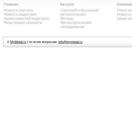
Главная
Каталог
Компани
Новости портала
Сортовой и фасонный
Поиск к
Новости индустрии
металлопрокат
Новости
Архив новостей индустрии
Метизы
Архив н
Регистрация абонента
Металлургическое
оборудование
©
MyMetal.ru
| по всем вопросам:
info@mymetal.ru