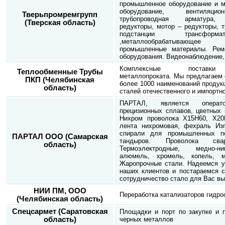
промышленное оборудование и м
оборудование, вентиляцио
Тверьпромремгрупп
трубопроводная арматура, э
(Тверская область)
редукторы, мотор – редукторы, 
подстанции трансформ
,металлообрабатывающее
промышленные материалы. Рем
оборудования. Видеонаблюдение
Комплексные поставки
Теплообменные Трубы
металлопроката. Мы предлагаем 
ПКП (Челябинская
более 1000 наименований продук
область)
сталей отечественного и импортно
ПАРТАЛ, является опера
прецизионных сплавов, цветных 
Нихром проволока Х15Н60, Х20
лента нихромовая, фехраль Из
спирали для промышленных п
ПАРТАЛ ООО (Самарская
тандыров. Проволока сва
область)
Термоэлектродные, медно-н
алюмель, хромель, копель, мо
Жаропрочные стали. Надеемся у
наших клиентов и постараемся с
сотрудничество стало для Вас в
НИИ ПМ, ООО
Переработка катализаторов гидро
(Челябинская область)
Спецсармет (Саратовская
Площадки и порт по закупке и п
область)
черных металлов