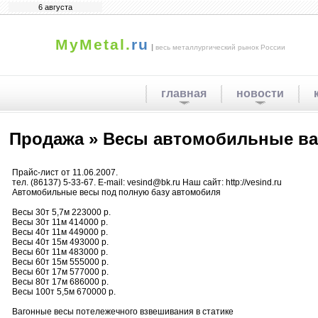
6 августа
MyMetal.
ru
|
весь металлургический рынок России
главная
новости
Продажа » Весы автомобильные в
Прайс-лист от 11.06.2007.
тел. (86137) 5-33-67. E-mail: vesind@bk.ru Наш сайт: http://vesind.ru
Автомобильные весы под полную базу автомобиля
Весы 30т 5,7м 223000 р.
Весы 30т 11м 414000 р.
Весы 40т 11м 449000 р.
Весы 40т 15м 493000 р.
Весы 60т 11м 483000 р.
Весы 60т 15м 555000 р.
Весы 60т 17м 577000 р.
Весы 80т 17м 686000 р.
Весы 100т 5,5м 670000 р.
Вагонные весы потележечного взвешивания в статике