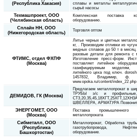
(Республика Хакасия)
сплавы и металлы металлургич
сырьё насосы
Техмашпроект, ООО
Комплексная поставка к
(Челябинская область)
оборудованию.
Сплайн НН, ООО
Торговля оптом
(Нижегородская область)
Литье черных и цветных металло
кг, . Производим отливки из чугу
медных сплавов до 50 т в месяц.
разовые детали для ремонта с м
ФТИМС, отдел ФХПФ
Изготовление пресс-форм. Инст
(Москва)
поставляет литейное оборудов
газифицируемым моделям, 
литейного цеха под ключ. dorosh@
1457832, Владимир, ф. 3
www.opoka.ru/content/index_22.php
Предлагаем металлопрокат в шир
ТРУБЫ э/с и профильные
ДЕМИДОВ, ГК (Москва)
СТ3,20,35,45,18ХГТ,25ХГТ,12Х
ШВЕЛЛЕРА, АРМАТУРА Позвоните
ЭНЕРГОМЕТ, ООО
Поставка промышленного 
(Москва)
металлопроката
Сибметалл, ООО
Металлопрокат, Обработка труб
(Республика
газотрубопровода, Нефт
оборудование.
Башкортостан)