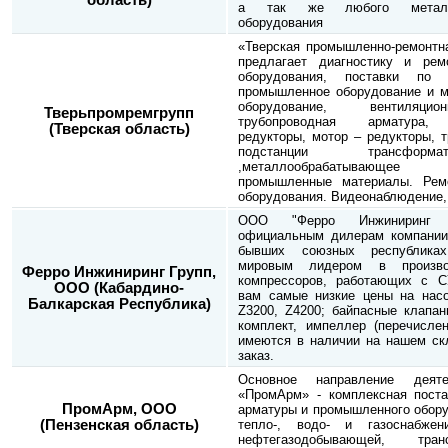
область)
а так же любого металло
оборудования
«Тверская промышленно-ремонтна
предлагает диагностику и рем
оборудования, поставки по 
промышленное оборудование и м
оборудование, вентиляцио
Тверьпромремгрупп
трубопроводная арматура, э
(Тверская область)
редукторы, мотор – редукторы, 
подстанции трансформ
,металлообрабатывающее
промышленные материалы. Рем
оборудования. Видеонаблюдение
ООО "Ферро Инжиниринг Г
официальным дилерам компании
бывших союзных республиках
мировым лидером в произво
Ферро Инжиниринг Групп,
компрессоров, работающих с С
ООО (Кабардино-
вам самые низкие цены на насо
Балкарская Республика)
Z3200, Z4200; байпасные клапан
комплект, импеллер (перечисле
имеются в наличии на нашем скл
заказ.
Основное направление деяте
«ПромАрм» - комплексная поста
ПромАрм, ООО
арматуры и промышленного обору
(Пензенская область)
тепло-, водо- и газоснабже
нефтегазодобывающей, тра