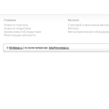
Главная
Каталог
Новости портала
Сортовой и фасонный метал
Новости индустрии
Метизы
Архив новостей индустрии
Металлургическое оборудов
Регистрация абонента
©
MyMetal.ru
| по всем вопросам:
info@mymetal.ru