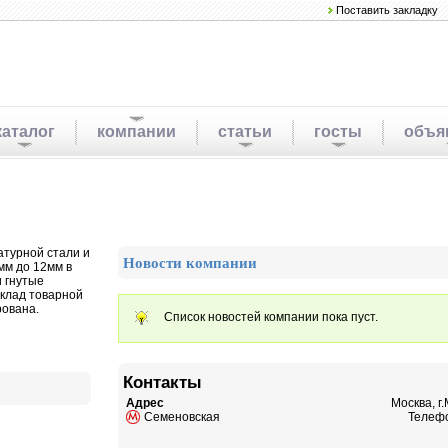
Поставить закладку
каталог
компании
статьи
госты
объя
атурной стали и
Новости компании
мм до 12мм в
и гнутые
клад товарной
рована.
Список новостей компании пока пуст.
Контакты
Адрес
Москва, г
Семеновская
Телефо