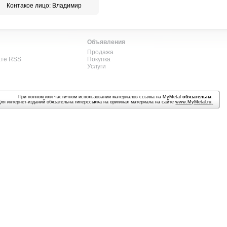
Контакое лицо: Владимир
Объявления
Продажа
ате RSS
Покупка
Услуги
При полном или частичном использовании материалов ссылка на MyMetal
обязательна
.
Для интернет-изданий обязательна гиперссылка на оригинал материала на сайте
www.MyMetal.ru
.