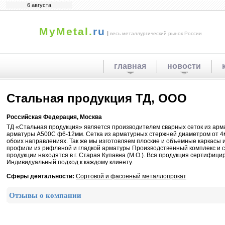
6 августа
MyMetal.
ru
|
весь металлургический рынок России
главная
новости
Стальная продукция ТД, ООО
Российская Федерация, Москва
ТД «Стальная продукция» является производителем сварных сеток из арм
арматуры А500С ф6-12мм. Сетка из арматурных стержней диаметром от 4
обоих направлениях. Так же мы изготовляем плоские и объемные каркасы 
профили из рифленой и гладкой арматуры Производственный комплекс и с
продукции находятся в г. Старая Купавна (М.О.). Вся продукция сертифици
Индивидуальный подход к каждому клиенту.
Сферы деятальности:
Сортовой и фасонный металлопрокат
Отзывы о компании