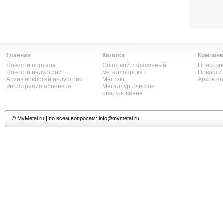
Главная
Каталог
Компани
Новости портала
Сортовой и фасонный
Поиск к
Новости индустрии
металлопрокат
Новости
Архив новостей индустрии
Метизы
Архив н
Регистрация абонента
Металлургическое
оборудование
©
MyMetal.ru
| по всем вопросам:
info@mymetal.ru