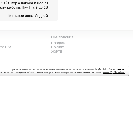
Сайт:
http://umtrade.narod.ru
жим работы: Пн-Пт с 9 до 18
Контакое лицо: Андрей
Объявления
Продажа
ате RSS
Покупка
Услуги
При полном или частичном использовании материалов ссылка на MyMetal
обязательна
.
Для интернет-изданий обязательна гиперссылка на оригинал материала на сайте
www.MyMetal.ru
.