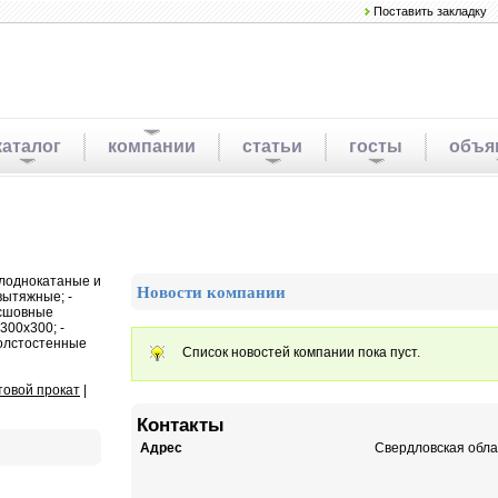
Поставить закладку
каталог
компании
статьи
госты
объя
холоднокатаные и
Новости компании
вытяжные; -
есшовные
300х300; -
толстостенные
Список новостей компании пока пуст.
товой прокат
|
Контакты
Адрес
Свердловская облас