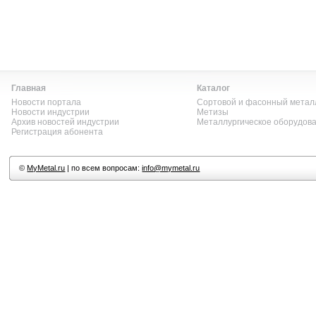
Главная
Каталог
Новости портала
Сортовой и фасонный метал
Новости индустрии
Метизы
Архив новостей индустрии
Металлургическое оборудов
Регистрация абонента
©
MyMetal.ru
| по всем вопросам:
info@mymetal.ru