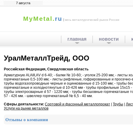
7 августа
MyMetal.
ru
|
весь металлургический рынок России
главная
новости
УралМеталлТрейд, ООО
Российская Федерация, Свердловская область
Арматурную АI,АIII,АV d 6-40; - балки № 10-60; - уголок 25-200 мм; - листы 
горячекатаные 0,5-100 мм; - листы рифленые, гофрированные и просечно-
трубы водогазопроводные черные и оцинкованные d 15-100 мм; - трубы б
горячекатаные и холоднотянутые d 10-426 мм - трубы профильные 15х15 - 
трубы электросварные d 57 - 1220 мм; - трубы бесшовные горячекатаные 
57 - 426 мм. - швеллер горячекатаный № 6,5 - 40 мм.
Сферы деятальности:
Сортовой и фасонный металлопрокат
|
Трубы
|
Лис
Услуги на рынке металлов
Отзывы о компании