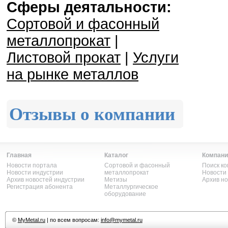
Сферы деятальности:
Сортовой и фасонный
металлопрокат
|
Листовой прокат
|
Услуги
на рынке металлов
Отзывы о компании
Главная
Каталог
Компани
Новости портала
Сортовой и фасонный
Поиск к
Новости индустрии
металлопрокат
Новости
Архив новостей индустрии
Метизы
Архив н
Регистрация абонента
Металлургическое
оборудование
©
MyMetal.ru
| по всем вопросам:
info@mymetal.ru