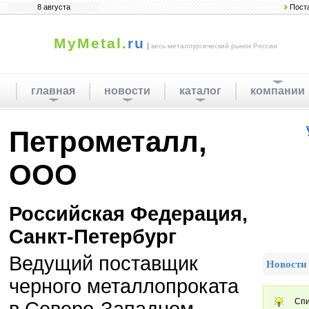
8 августа
Пост
MyMetal.
ru
|
весь металлургический рынок России
главная
новости
каталог
компании
Петрометалл,
ООО
Российская Федерация,
Санкт-Петербург
Ведущий поставщик
Новости
черного металлопроката
Спи