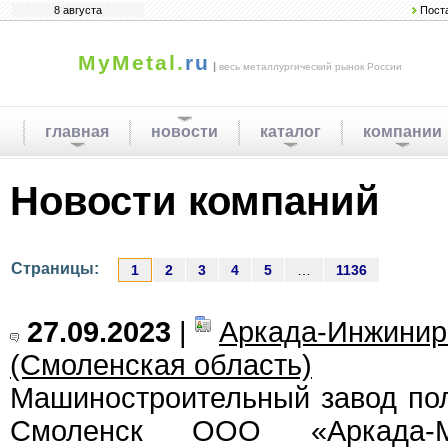
8 августа
Пост
MyMetal.
ru
|
весь металлургический рынок России
главная
новости
каталог
компании
Новости компаний
Страницы:
1
2
3
4
5
…
1136
27.09.2023
|
Аркада-Инжинир
(Смоленская область)
Машиностроительный завод пол
Смоленск ООО «Аркада-М