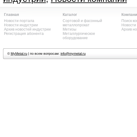
Главная
Каталог
Компани
Новости портала
Сортовой и фасонный
Поиск к
Новости индустрии
металлопрокат
Новости
Архив новостей индустрии
Метизы
Архив н
Регистрация абонента
Металлургическое
оборудование
©
MyMetal.ru
| по всем вопросам:
info@mymetal.ru