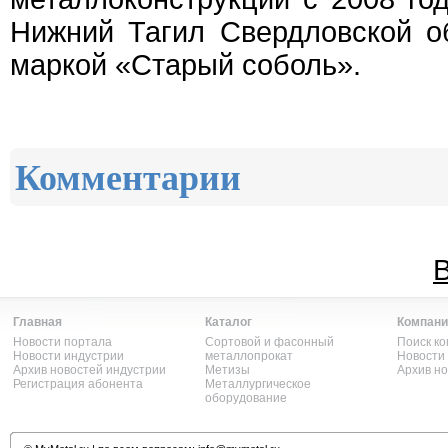
Нижний Тагил Свердловской о
маркой «Старый соболь».
Комментарии
В
Главная
Каталог
Компани
Новости портала
Сортовой и фасонный
Поиск к
Новости индустрии
металлопрокат
Новости
Архив новостей индустрии
Метизы
Архив н
Регистрация абонента
Металлургическое
оборудование