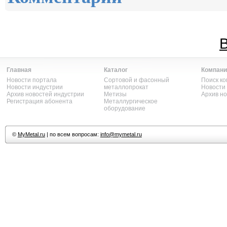
В
Главная
Каталог
Компани
Новости портала
Сортовой и фасонный
Поиск к
Новости индустрии
металлопрокат
Новости
Архив новостей индустрии
Метизы
Архив н
Регистрация абонента
Металлургическое
оборудование
©
MyMetal.ru
| по всем вопросам:
info@mymetal.ru