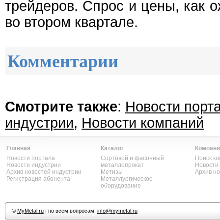
трейдеров. Спрос и цены, как 
во втором квартале.
Комментарии
Смотрите также
:
Новости порт
индустрии
,
Новости компаний
Главная
Каталог
Компани
Новости портала
Сортовой и фасонный
Поиск к
Новости индустрии
металлопрокат
Новости
Архив новостей индустрии
Метизы
Архив н
Регистрация абонента
Металлургическое
оборудование
©
MyMetal.ru
| по всем вопросам:
info@mymetal.ru