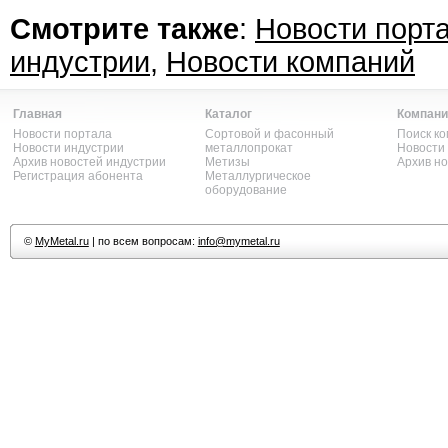
Смотрите также
:
Новости порт
индустрии
,
Новости компаний
Главная
Каталог
Компани
Новости портала
Сортовой и фасонный
Поиск к
Новости индустрии
металлопрокат
Новости
Архив новостей индустрии
Метизы
Архив н
Регистрация абонента
Металлургическое
оборудование
©
MyMetal.ru
| по всем вопросам:
info@mymetal.ru