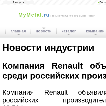
7 августа
Пост
MyMetal.
ru
|
весь металлургический рынок России
главная
новости
каталог
компании
Новости индустрии
Компания Renault объ
среди российских прои
Компания Renault объяви
российских производит