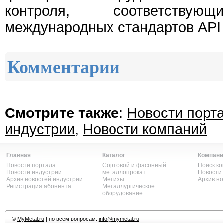
контроля, соответствую
международных стандартов API 
Комментарии
Смотрите также
:
Новости порт
индустрии
,
Новости компаний
Главная
Каталог
Компани
Новости портала
Сортовой и фасонный
Поиск к
Новости индустрии
металлопрокат
Новости
Архив новостей индустрии
Метизы
Архив н
Регистрация абонента
Металлургическое
оборудование
©
MyMetal.ru
| по всем вопросам:
info@mymetal.ru