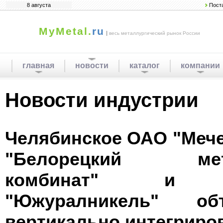
8 августа
Пост
MyMetal.
ru
|
весь металлургический рынок России
главная
новости
каталог
компании
Новости индустрии
Челябинское ОАО "Мече
"Белорецкий метал
комбинат" и ор
"Южуралникель" об
вертикально интегриро