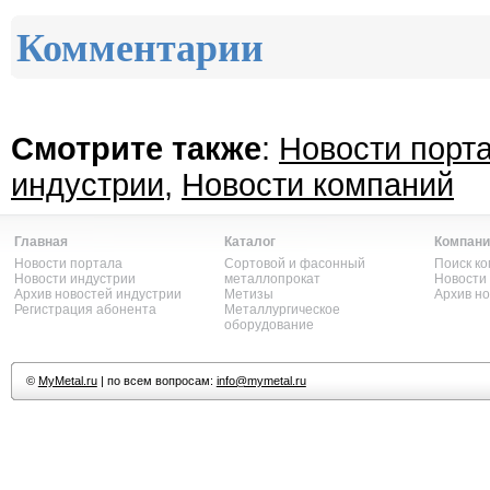
Комментарии
Смотрите также
:
Новости порт
индустрии
,
Новости компаний
Главная
Каталог
Компани
Новости портала
Сортовой и фасонный
Поиск к
Новости индустрии
металлопрокат
Новости
Архив новостей индустрии
Метизы
Архив н
Регистрация абонента
Металлургическое
оборудование
©
MyMetal.ru
| по всем вопросам:
info@mymetal.ru