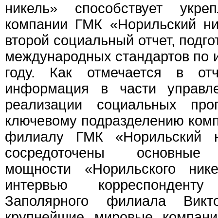
никель» способствует укр
компании ГМК «Норильский ни
второй социальный отчет, подг
международных стандартов по и
году. Как отмечается в отч
информация в части управл
реализации социальных про
ключевому подразделению ком
филиалу ГМК «Норильский н
сосредоточены основные 
мощности «Норильского нике
интервью корреспонден
Заполярного филиала Викт
крупнейшие мировые компани