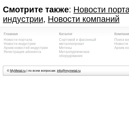
Смотрите также
:
Новости порт
индустрии
,
Новости компаний
Главная
Каталог
Компани
Новости портала
Сортовой и фасонный
Поиск к
Новости индустрии
металлопрокат
Новости
Архив новостей индустрии
Метизы
Архив н
Регистрация абонента
Металлургическое
оборудование
©
MyMetal.ru
| по всем вопросам:
info@mymetal.ru