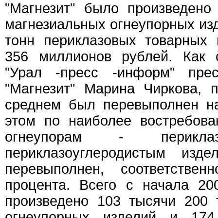
"Магнезит" было произведено
магнезиальных огнеупорных изд
тонн периклазовых товарных
356 миллионов рублей. Как 
"Урал -пресс -информ" пре
"Магнезит" Марина Чиркова, 
среднем был перевыполнен на
этом по наиболее востребов
огнеупорам - перикла
периклазоуглеродистым из
перевыполнен, соответстве
процента. Всего с начала 20
произведено 103 тысячи 200 
огнеупорных изделий и 17