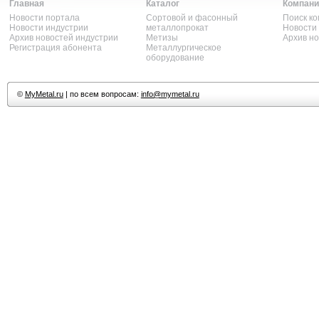
Главная
Каталог
Компани
Новости портала
Сортовой и фасонный
Поиск к
Новости индустрии
металлопрокат
Новости
Архив новостей индустрии
Метизы
Архив н
Регистрация абонента
Металлургическое
оборудование
©
MyMetal.ru
| по всем вопросам:
info@mymetal.ru