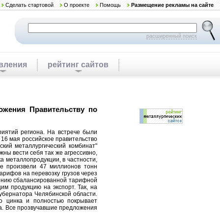
Сделать стартовой
О проекте
Помощь
Размещение рекламы на сайте
расширенный поиск
вления
рейтинг сайтов
ожения Правительству по
риятий региона. Hа встрече были
16 мая российское правительство
ский металлургический комбинат"
ны вести себя так же агрессивно,
а металлопродукции, в частности,
же произвели 47 миллионов тонн
рифов на перевозку грузов через
едению сбалансированной тарифной
м продукцию на экспорт. Так, на
губернатора Челябинской области.
го цинка и полностью покрывает
ка. Все прозвучавшие предложения