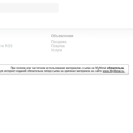
Объявления
Продажа
ате RSS
Покупка
Услуги
При полном или частичном использовании материалов ссылка на MyMetal
обязательна
.
Для интернет-изданий обязательна гиперссылка на оригинал материала на сайте
www.MyMetal.ru
.