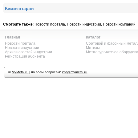
Комментарии
Смотрите также
:
Новости портала
,
Новости индустрии
,
Новости компаний
Главная
Каталог
Новости портала
Сортовой и фасонный метал
Новости индустрии
Метизы
Архив новостей индустрии
Металлургическое оборудов
Регистрация абонента
©
MyMetal.ru
| по всем вопросам:
info@mymetal.ru