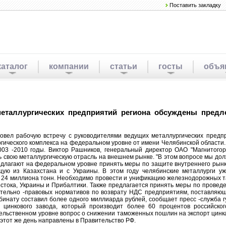
Поставить закладку
каталог
компании
статьи
госты
объя
еталлургических предприятий региона обсуждены предл
овел рабочую встречу с руководителями ведущих металлургических предп
ческого комплекса на федеральном уровне от имени Челябинской области. 
03 -2010 годы. Виктор Рашников, генеральный директор ОАО "Магнитогор
 свою металлургическую отрасль на внешнем рынке. "В этом вопросе мы долж
редлагают на федеральном уровне принять меры по защите внутреннего рынк
ую из Казахстана и с Украины. В этом году челябинские металлурги у
 24 миллиона тонн. Hеобходимо провести и унификацию железнодорожных та
Востока, Украины и Прибалтики. Также предлагается принять меры по пров
ельно -правовых нормативов по возврату HДС предприятиям, поставляющи
бинату составил более одного миллиарда рублей, сообщает пресс -служба 
о цинкового завода, который производит более 60 процентов российско
тельственном уровне вопрос о снижении таможенных пошлин на экспорт цин
этот же день направлены в Правительство РФ.