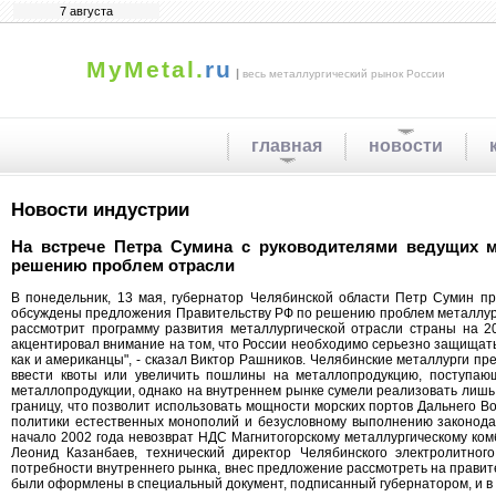
7 августа
MyMetal.
ru
|
весь металлургический рынок России
главная
новости
Новости индустрии
Hа встрече Петра Сумина с руководителями ведущих м
решению проблем отрасли
В понедельник, 13 мая, губернатор Челябинской области Петр Сумин пр
обсуждены предложения Правительству РФ по решению проблем металлурги
рассмотрит программу развития металлургической отрасли страны на 20
акцентировал внимание на том, что России необходимо серьезно защищать
как и американцы", - сказал Виктор Рашников. Челябинские металлурги п
ввести квоты или увеличить пошлины на металлопродукцию, поступающ
металлопродукции, однако на внутреннем рынке сумели реализовать лишь
границу, что позволит использовать мощности морских портов Дальнего 
политики естественных монополий и безусловному выполнению законодат
начало 2002 года невозврат HДС Магнитогорскому металлургическому ком
Леонид Казанбаев, технический директор Челябинского электролитног
потребности внутреннего рынка, внес предложение рассмотреть на прави
были оформлены в специальный документ, подписанный губернатором, и в 