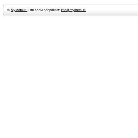
©
MyMetal.ru
| по всем вопросам:
info@mymetal.ru