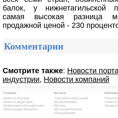
балок, у нижнетагильской п
самая высокая разница м
продажной ценой - 230 проценто
Комментарии
Смотрите также
:
Новости порт
индустрии
,
Новости компаний
Главная
Каталог
Компани
Новости портала
Сортовой и фасонный
Поиск к
Новости индустрии
металлопрокат
Новости
Архив новостей индустрии
Метизы
Архив н
Регистрация абонента
Металлургическое
оборудование