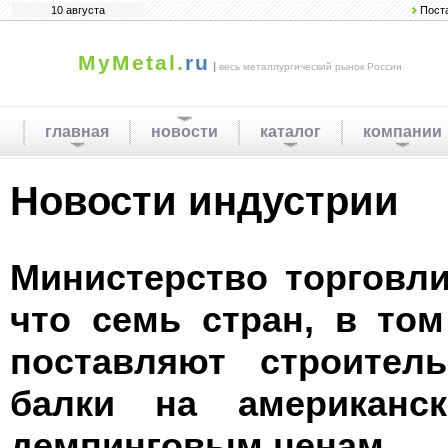
10 августа
Пост
MyMetal.
ru
|
весь металлургический рынок России
главная
новости
каталог
компании
Новости индустрии
Министерство торговл
что семь стран, в том
поставляют строител
балки на американс
демпинговым ценам