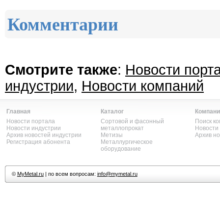
Комментарии
Смотрите также
:
Новости порт
индустрии
,
Новости компаний
Главная
Каталог
Компани
Новости портала
Сортовой и фасонный
Поиск к
Новости индустрии
металлопрокат
Новости
Архив новостей индустрии
Метизы
Архив н
Регистрация абонента
Металлургическое
оборудование
©
MyMetal.ru
| по всем вопросам:
info@mymetal.ru