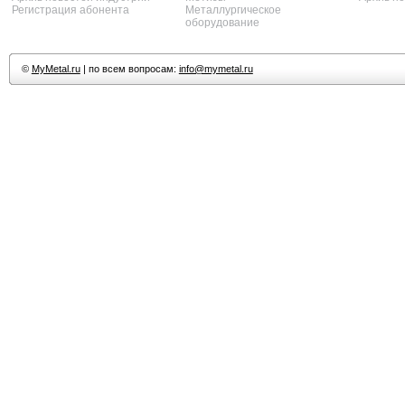
Регистрация абонента
Металлургическое
оборудование
©
MyMetal.ru
| по всем вопросам:
info@mymetal.ru