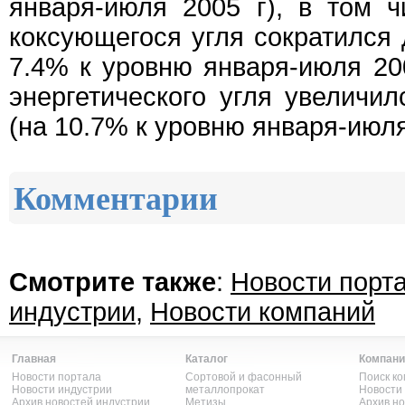
января-июля 2005 г), в том 
коксующегося угля сократился 
7.4% к уровню января-июля 20
энергетического угля увеличил
(на 10.7% к уровню января-июля
Комментарии
Смотрите также
:
Новости порт
индустрии
,
Новости компаний
Главная
Каталог
Компани
Новости портала
Сортовой и фасонный
Поиск к
Новости индустрии
металлопрокат
Новости
Архив новостей индустрии
Метизы
Архив н