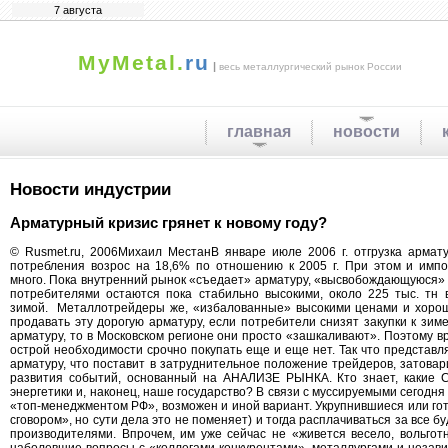
7 августа
MyMetal.
ru
|
весь металлургический рынок России
главная
новости
Новости индустрии
Арматурный кризис грянет к новому году?
© Rusmet.ru, 2006Михаил МестанВ январе июле 2006 г. отгрузка армат
потребления возрос на 18,6% по отношению к 2005 г. При этом и импо
много. Пока внутренний рынок «съедает» арматуру, «высвобождающуюся» в
потребителями остаются пока стабильно высокими, около 225 тыс. тн в 
зимой. Металлотрейдеры же, «избалованные» высокими ценами и хорошим
продавать эту дорогую арматуру, если потребители снизят закупки к зи
арматуру, то в Московском регионе они просто «зашкаливают». Поэтому в
острой необходимости срочно покупать еще и еще нет. Так что представл
арматуру, что поставит в затруднительное положение трейдеров, затовар
развития событий, основанный на АНАЛИЗЕ РЫНКА. Кто знает, какие С
энергетики и, наконец, наше государство? В связи с муссируемыми сегодн
«топ-менеджментом РФ», возможен и иной вариант. Укрупнившиеся или г
сговором», но сути дела это не поменяет) и тогда расплачиваться за все
производителями. Впрочем, им уже сейчас не «живется весело, вольгот