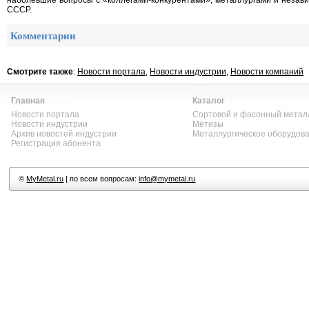
наболевшие вопросы с «коллегами-конкурентами», металлургами и незави
СССР.
Комментарии
Смотрите также
:
Новости портала
,
Новости индустрии
,
Новости компаний
Главная
Каталог
Новости портала
Сортовой и фасонный метал
Новости индустрии
Метизы
Архив новостей индустрии
Металлургическое оборудов
Регистрация абонента
©
MyMetal.ru
| по всем вопросам:
info@mymetal.ru