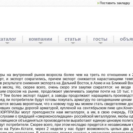
Поставить закладку
каталог
компании
статьи
госты
объя
уры на внутренний рынок возросла более чем на треть по отношению к 2
рт, и экспорт сократились, причем экспорт снижается нарастающими тем
 результате снижения экспорта на Дальний Восток, в Азию и на Ближний Во
месяц. Но, скорее всего, очень скоро эти закупки сократятся: не везде 
 спросом на рынке, продолжают увеличивать закупки почти на 10 тыс. т
ме? Тем более экспорт падает, а заводы продолжают наращивать производс
ряд ли потребители будут готовы покупать арматуру по сегодняшним ценам 
яется весьма вероятным, что к новому году мы можем стать свидетелями до
ивших склады дорогой арматурой, купленой на сентябрьском пике цен.Конеч
ЮРПРИЗЫ могут преподнести нам металлурги, а им, в свою очередь, ГОКи
я слухами о грядущей «сверхконсолидации» российской металлургии, якобы о
отовящиеся объединяться производители выработают единую ценовую полити
 будут потребители. Скорее всего, при этом несладко придется и независимы
но на Руси».Кстати, через 2 недели у нас будет возможность целых два д