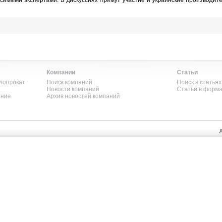
симыми экспертами. В дискуссиях примут участие и украинские производит
Компании
Статьи
лопрокат
Поиск компаний
Поиск в статьях
Новости компаний
Статьи в форм
ание
Архив новостей компаний