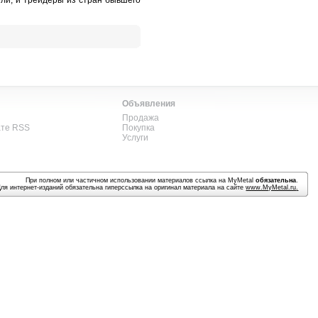
ели, и трейдеры из стран бывшего
Объявления
Продажа
ате RSS
Покупка
Услуги
При полном или частичном использовании материалов ссылка на MyMetal
обязательна
.
Для интернет-изданий обязательна гиперссылка на оригинал материала на сайте
www.MyMetal.ru
.