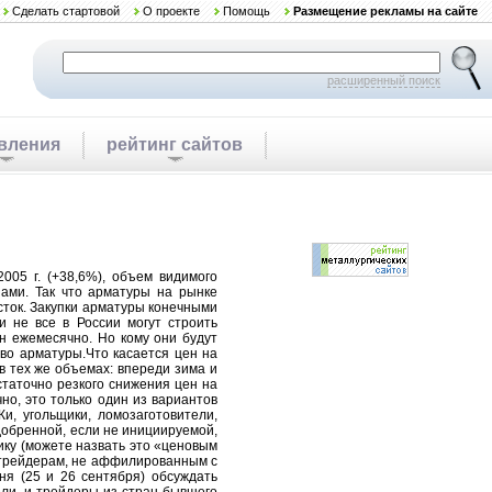
Сделать стартовой
О проекте
Помощь
Размещение рекламы на сайте
расширенный поиск
вления
рейтинг сайтов
005 г. (+38,6%), объем видимого
пами. Так что арматуры на рынке
сток. Закупки арматуры конечными
и не все в России могут строить
н ежемесячно. Но кому они будут
тво арматуры.Что касается цен на
в тех же объемах: впереди зима и
статочно резкого снижения цен на
но, это только один из вариантов
, угольщики, ломозаготовители,
добренной, если не инициируемой,
ку (можете назвать это «ценовым
м трейдерам, не аффилированным с
ня (25 и 26 сентября) обсуждать