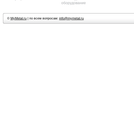
оборудование
©
MyMetal.ru
| по всем вопросам:
info@mymetal.ru