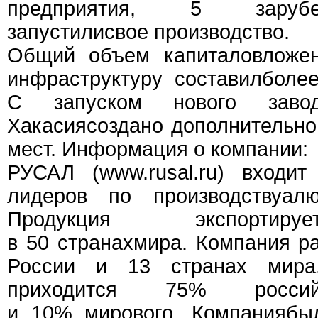
предприятия, 5 заруб
запустилисвое производство.
Общий объем капиталовложен
инфраструктуру составилболе
С запуском нового заво
Хакасиясоздано дополнительно
мест. Информация о компании:
РУСАЛ (www.rusal.ru) входи
лидеров по производствуал
Продукция экспортиру
в 50 странахмира. Компания ра
России и 13 странах мир
приходится 75% россий
и 10% мирового. Компаниябы