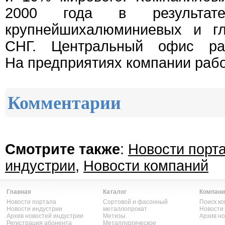
2000 года в результат
крупнейшихалюминиевых и гл
СНГ. Центральный офис ра
На предприятиях компании рабо
Комментарии
Смотрите также
:
Новости порт
индустрии
,
Новости компаний
Главная
Каталог
Компани
Новости портала
Сортовой и фасонный
Поиск к
Новости индустрии
металлопрокат
Новости
Архив новостей индустрии
Метизы
Архив н
Регистрация абонента
Металлургическое