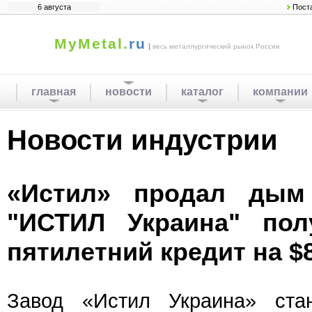
6 августа
Пост
MyMetal.
ru
|
весь металлургический рынок России
главная
новости
каталог
компании
Новости индустрии
«Истил» продал дым
"ИСТИЛ Украина" по
пятилетний кредит на $
Завод «Истил Украина» ст