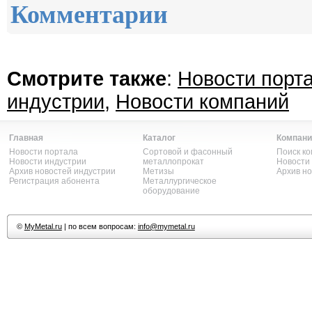
Комментарии
Смотрите также
:
Новости порт
индустрии
,
Новости компаний
Главная
Каталог
Компани
Новости портала
Сортовой и фасонный
Поиск к
Новости индустрии
металлопрокат
Новости
Архив новостей индустрии
Метизы
Архив н
Регистрация абонента
Металлургическое
оборудование
©
MyMetal.ru
| по всем вопросам:
info@mymetal.ru