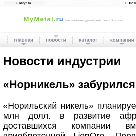
6 августа
Пост
MyMetal.
ru
|
весь металлургический рынок России
главная
новости
каталог
компании
Новости индустрии
«Норникель» забурился
«Норильский никель» планируе
млн долл. в развитие афри
доставшихся компании в
приобретенной LionOre. Пе