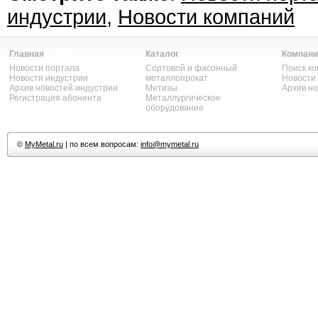
индустрии
,
Новости компаний
Главная
Каталог
Компани
Новости портала
Сортовой и фасонный
Поиск к
Новости индустрии
металлопрокат
Новости
Архив новостей индустрии
Метизы
Архив н
Регистрация абонента
Металлургическое
оборудование
©
MyMetal.ru
| по всем вопросам:
info@mymetal.ru