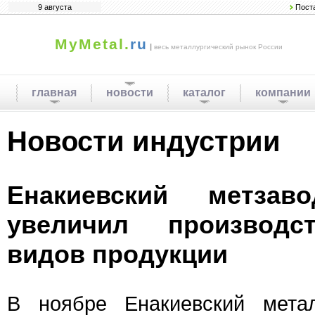
9 августа
Пост
MyMetal.
ru
|
весь металлургический рынок России
главная
новости
каталог
компании
Новости индустрии
Енакиевский метза
увеличил производс
видов продукции
В ноябре Енакиевский метал