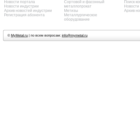
Новости портала
Сортовой и фасонный
Поиск к
Новости индустрии
металлопрокат
Новости
Архив новостей индустрии
Метизы
Архив н
Регистрация абонента
Металлургическое
оборудование
©
MyMetal.ru
| по всем вопросам:
info@mymetal.ru