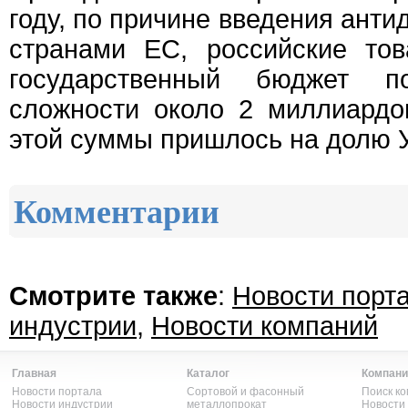
году, по причине введения ант
странами ЕС, российские тов
государственный бюджет 
сложности около 2 миллиардо
этой суммы пришлось на долю 
Комментарии
Смотрите также
:
Новости порт
индустрии
,
Новости компаний
Главная
Каталог
Компани
Новости портала
Сортовой и фасонный
Поиск к
Новости индустрии
металлопрокат
Новости