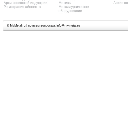
Архив новостей индустрии
Метизы
Архив н
Регистрация абонента
Металлургическое
оборудование
©
MyMetal.ru
| по всем вопросам:
info@mymetal.ru