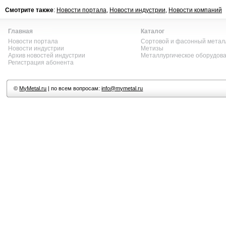
Смотрите также
:
Новости портала
,
Новости индустрии
,
Новости компаний
Главная
Каталог
Новости портала
Сортовой и фасонный метал
Новости индустрии
Метизы
Архив новостей индустрии
Металлургическое оборудов
Регистрация абонента
©
MyMetal.ru
| по всем вопросам:
info@mymetal.ru