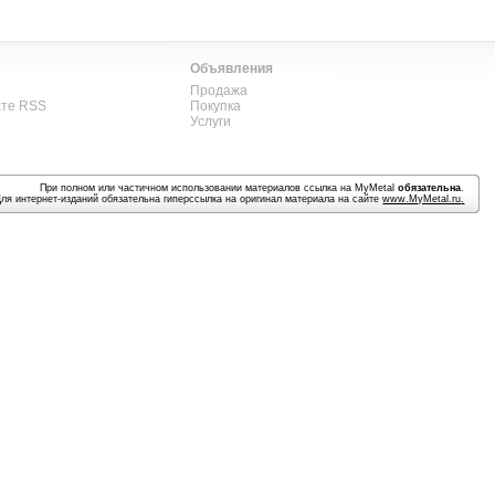
Объявления
Продажа
ате RSS
Покупка
Услуги
При полном или частичном использовании материалов ссылка на MyMetal
обязательна
.
Для интернет-изданий обязательна гиперссылка на оригинал материала на сайте
www.MyMetal.ru
.