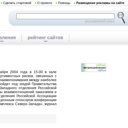
Сделать стартовой
О проекте
Помощь
Размещение рекламы на сайте
расширенный поиск
вления
рейтинг сайтов
кабря 2004 года в 15-00 в зале
ртиментных рисков, связанных с
 взаимопонимания между наиболее
ойдет под эгидой Правительства
Западного отделения Российской
мы взаимоотношений заказчиков и
тделения Российской Ассоциации
мационным спонсором конференции
омплекса Северо-Запада», журнал