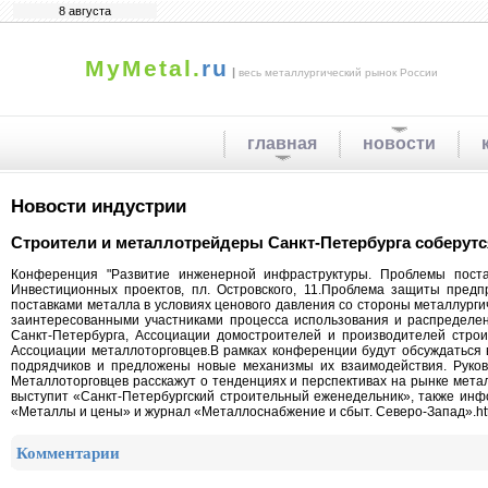
8 августа
MyMetal.
ru
|
весь металлургический рынок России
главная
новости
Новости индустрии
Строители и металлотрейдеры Санкт-Петербурга соберутс
Конференция "Развитие инженерной инфраструктуры. Проблемы постав
Инвестиционных проектов, пл. Островского, 11.Проблема защиты предп
поставками металла в условиях ценового давления со стороны металлур
заинтересованными участниками процесса использования и распределе
Санкт-Петербурга, Ассоциации домостроителей и производителей строи
Ассоциации металлоторговцев.В рамках конференции будут обсуждаться 
подрядчиков и предложены новые механизмы их взаимодействия. Руков
Металлоторговцев расскажут о тенденциях и перспективах на рынке мет
выступит «Санкт-Петербургский строительный еженедельник», также инф
«Металлы и цены» и журнал «Металлоснабжение и сбыт. Северо-Запад».http:
Комментарии