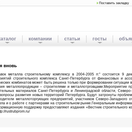
Поставить закладку
каталог
компании
статьи
госты
объя
я вновь
ок металла строительному комплексу в 2004-2005 гг." состоится 9 де
риятий строительного комплекса Санкт-Петербурга от финансовых и ассо
гических комбинатов может быть решена только при формировании ситуации
ния металлопродукции – строителями и металлотрговцами.Мероприятие пр
тельных материалов Санкт-Петербурга и Ленинградской области, Северо-
вопросы развития новых территорий Петербурга. Будут затронуты пробле
одители металлоторгующих предприятий, участников Северо-Западного о
алла и о работе с партнерами на строительном рынке.Генеральным инфор
ормационную поддержку предоставляют издания «Вестник строительного к
//rustrubprom.ru/