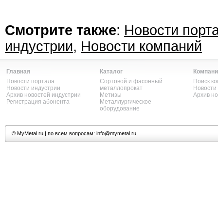
Смотрите также
:
Новости порт
индустрии
,
Новости компаний
Главная
Каталог
Компани
Новости портала
Сортовой и фасонный
Поиск к
Новости индустрии
металлопрокат
Новости
Архив новостей индустрии
Метизы
Архив н
Регистрация абонента
Металлургическое
оборудование
©
MyMetal.ru
| по всем вопросам:
info@mymetal.ru