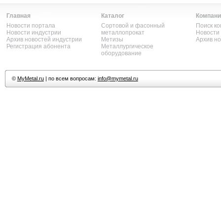
Главная
Каталог
Компани
Новости портала
Сортовой и фасонный
Поиск к
Новости индустрии
металлопрокат
Новости
Архив новостей индустрии
Метизы
Архив н
Регистрация абонента
Металлургическое
оборудование
©
MyMetal.ru
| по всем вопросам:
info@mymetal.ru