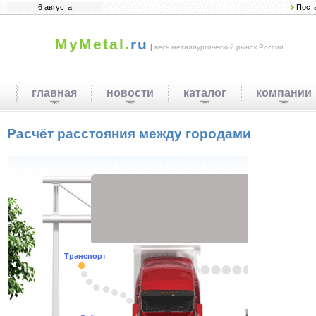
6 августа
Пост
MyMetal.
ru
|
весь металлургический рынок России
главная
новости
каталог
компании
Расчёт расстояния между городами