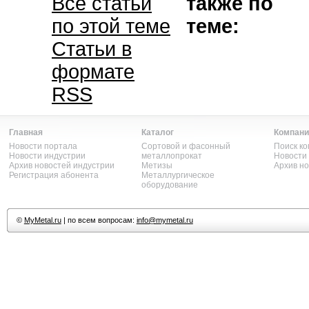
Все статьи
также по
по этой теме
теме:
Статьи в
формате
RSS
Главная
Каталог
Компани
Новости портала
Сортовой и фасонный
Поиск к
Новости индустрии
металлопрокат
Новости
Архив новостей индустрии
Метизы
Архив н
Регистрация абонента
Металлургическое
оборудование
©
MyMetal.ru
| по всем вопросам:
info@mymetal.ru