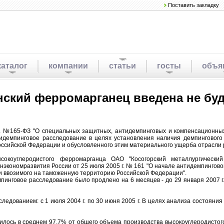
Поставить закладку
каталог
компании
статьи
госты
объя
ский ферромарганец введена не буд
г. №165-ФЗ "О специальных защитных, антидемпинговых и компенсационны
идемпинговое расследование в целях установления наличия демпингового
ссийской Федерации и обусловленного этим материального ущерба отрасли 
сокоуглеродистого ферромарганца ОАО "Косогорский металлургически
Минэкономразвития России от 25 июля 2005 г. № 161 "О начале антидемпингов
и ввозимого на таможенную территорию Российской Федерации".
мпинговое расследование было продлено на 6 месяцев - до 29 января 2007 
едованием: с 1 июля 2004 г. по 30 июня 2005 г. В целях анализа состояния
дилось в среднем 97,7% от общего объема производства высокоуглеродистог