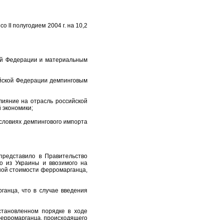
 II полугодием 2004 г. на 10,2
ой Федерации и материальным
ийской Федерации демпинговым
лияние на отрасль российской
 экономики;
условиях демпингового импорта
представило в Правительство
о из Украины и ввозимого на
ной стоимости ферромарганца,
ганца, что в случае введения
становленном порядке в ходе
ферромарганца, происходящего