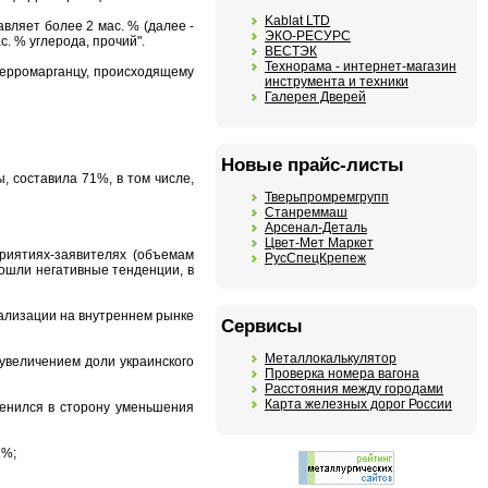
Kablat LTD
вляет более 2 мас. % (далее -
ЭКО-РЕСУРС
. % углерода, прочий".
ВЕСТЭК
Технорама - интернет-магазин
ферромарганцу, происходящему
инструмента и техники
Галерея Дверей
Новые прайс-листы
 составила 71%, в том числе,
Тверьпромремгрупп
Станреммаш
Арсенал-Деталь
Цвет-Мет Маркет
риятиях-заявителях (объемам
РусСпецКрепеж
зошли негативные тенденции, в
еализации на внутреннем рынке
Сервисы
Металлокалькулятор
 увеличением доли украинского
Проверка номера вагона
Расстояния между городами
Карта железных дорог России
менился в сторону уменьшения
1%;