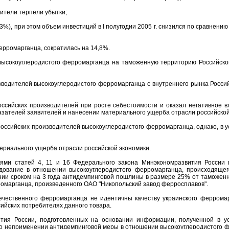
дители терпели убытки;
), при этом объем инвестиций в I полугодии 2005 г. снизился по сравнению со
ерромарганца, сократилась на 14,8%.
 высокоуглеродистого ферромарганца на таможенную территорию Российск
зводителей высокоуглеродистого ферромарганца с внутреннего рынка Росс
оссийских производителей при росте себестоимости и оказал негативное в
азателей заявителей и нанесении материального ущерба отрасли российской
 российских производителей высокоуглеродистого ферромарганца, однако, в 
териального ущерба отрасли российской экономики.
иями статей 4, 11 и 16 Федерального закона Минэкономразвития России 
едование в отношении высокоуглеродистого ферромарганца, происходящег
ии сроком на 3 года антидемпинговой пошлины в размере 25% от таможен
ромарганца, произведенного ОАО "Никопольский завод ферросплавов".
чественного ферромарганца не идентичны качеству украинского ферромар
ийских потребителях данного товара.
тия России, подготовленных на основании информации, полученной в у
о неприменении антидемпинговой меры в отношении высокоуглеродистого 