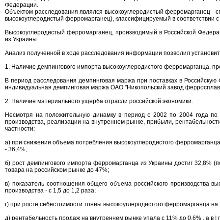
Федерации.
Объектом расследования являлся высокоуглеродистый ферромарганец - спл
высокоуглеродистый ферромарганец), классифицируемый в соответствии с Т
Высокоуглеродистый ферромарганец, производимый в Российской Федера
из Украины.
Анализ полученной в ходе расследования информации позволил установи
1. Наличие демпингового импорта высокоуглеродистого ферромарганца, п
В период расследования демпинговая маржа при поставках в Российскую 
индивидуальная демпинговая маржа ОАО "Никопольский завод ферросплаво
2. Наличие материального ущерба отрасли российской экономики.
Несмотря на положительную динамку в период с 2002 по 2004 года по 
производства, реализации на внутреннем рынке, прибыли, рентабельности
частности:
а) при снижении объема потребления высокоуглеродистого ферромарганца 
- 36,4%;
б) рост демпингового импорта ферромарганца из Украины достиг 32,8% (п
товара на российском рынке до 47%;
в) показатель соотношения общего объема российского производства вы
производства - с 1,5 до 1,2 раза;
г) при росте себестоимости тонны высокоуглеродистого ферромарганца на
д) рентабельность продаж на внутреннем рынке упала с 11% до 0,6% , а в I 