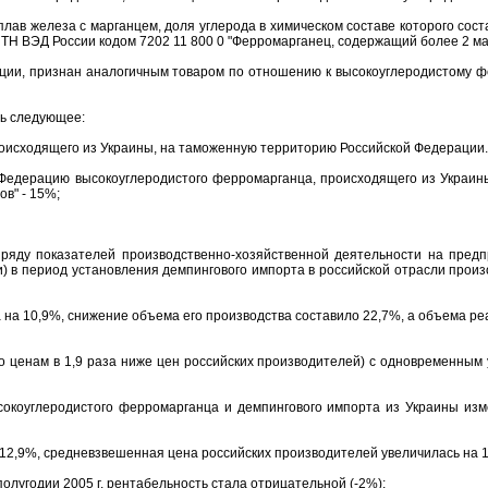
ав железа с марганцем, доля углерода в химическом составе которого соста
Н ВЭД России кодом 7202 11 800 0 "Ферромарганец, содержащий более 2 мас
ции, признан аналогичным товаром по отношению к высокоуглеродистому 
ть следующее:
роисходящего из Украины, на таможенную территорию Российской Федерации.
Федерацию высокоуглеродистого ферромарганца, происходящего из Украины,
в" - 15%;
ряду показателей производственно-хозяйственной деятельности на предп
) в период установления демпингового импорта в российской отрасли прои
на 10,9%, снижение объема его производства составило 22,7%, а объема р
о ценам в 1,9 раза ниже цен российских производителей) с одновременным
сокоуглеродистого ферромарганца и демпингового импорта из Украины из
 12,9%, средневзвешенная цена российских производителей увеличилась на 
полугодии 2005 г. рентабельность стала отрицательной (-2%);