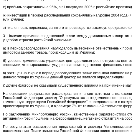
е) прибыль сократилась на 96%, а в I полугодии 2005 г. российские произво
ж) инвестиции в период расследования сохранялись на уровне 2004 года (+3%
млн. рублей;
з) численность персонала, занятого в производстве высокоуглеродистого ф
3. Наличие причинно-следственной связи между демпинговым импортом
ущербом отрасли российской экономики:
а) в период расследования наблюдалось вытеснение отечественных прои
импортом данного товара, происходящим из Украины;
б) уровень демпинговых украинских цен сдерживал рост отпускных цен р
экономики, что выразилось в ухудшении производственно- финансовых пок
в) рост цен на сырье в период расследования также оказывал влияние на
данного товара из Украины данный фактор не являлся определяющим;
г) другие факторы не оказывали существенного влияния на причинение ма
На основании результатов расследования и в соответствии с положен
Российской Федерации доклад "О результатах антидемпингового рассл
таможенную территорию Российской Федерации" с предложением о введен
происходящего из Украины, и в размере 7% от таможенной стоимости фер
По заключению Минпромэнерго России, качественные характеристики оте
антидемпинговой пошлины на ферромарганец негативно отразится на росс
По результатам рассмотрения предложений и доклада Минэкономразви
расследования, Правительством Российской Федерации принято решение 