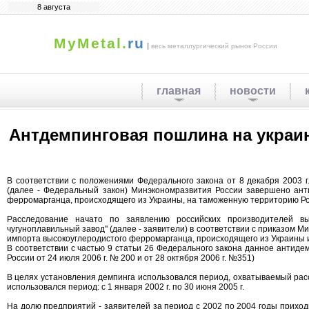
8 августа
MyMetal.
ru
|
весь металлургический рынок России
главная
новости
Антдемпинговая пошлина на украин
В соответствии с положениями Федерального закона от 8 декабря 2003 
(далее - Федеральный закон) Минэкономразвития России завершено ант
ферромарганца, происходящего из Украины, на таможенную территорию Ро
Расследование начато по заявлению российских производителей вы
чугуноплавильный завод" (далее - заявители) в соответствии с приказом 
импорта высокоуглеродистого ферромарганца, происходящего из Украины 
В соответствии с частью 9 статьи 26 Федерального закона данное антиде
России от 24 июля 2006 г. № 200 и от 28 октября 2006 г. №351)
В целях установления демпинга использовался период, охватываемый рассл
использовался период: с 1 января 2002 г. по 30 июня 2005 г.
На долю предприятий - заявителей за период с 2002 по 2004 годы прихо