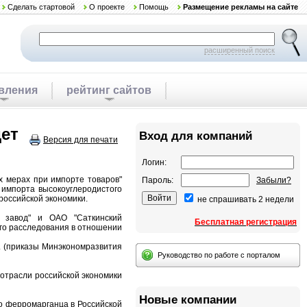
Сделать стартовой
О проекте
Помощь
Размещение рекламы на сайте
расширенный поиск
вления
рейтинг сайтов
ет
Вход для компаний
Версия для печати
Логин:
х мерах при импорте товаров"
Пароль:
Забыли?
 импорта высокоуглеродистого
российской экономики.
не спрашивать 2 недели
й завод" и ОАО "Саткинский
Бесплатная регистрация
ого расследования в отношении
г. (приказы Минэкономразвития
Руководство по работе с порталом
 отрасли российской экономики
Новые компании
о ферромарганца в Российской